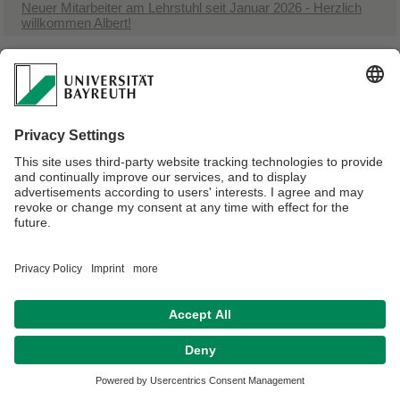
Neuer Mitarbeiter am Lehrstuhl seit Januar 2026 - Herzlich
willkommen Albert!
Verantwortlich für die Redaktion:
Dr. Joachim Götz
Datenschutzerklärung
Impressum
Hausordnung
Sitemap
Kontakt
Barrierefreiheitserklärung